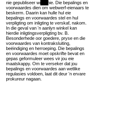
nie gepubliseer word nie. Die bepalings en
voorwaardes dien om webwerf-eienaars te
beskerm. Daarin kan hulle hul eie
bepalings en voorwaardes stel en hul
verpligting om inligting te verskaf, nakom.
In die geval van 'n aanlyn winkel kan
hierdie inligtingsverpligting bv. B.
Besonderhede oor goedere, pryse en die
voorwaardes van kontraksluiting,
beëindiging en herroeping. Die bepalings
en voorwaardes moet opskrifte bevat en
gepas geformuleer wees vir jou eie
maatskappy. Om te verseker dat jou
bepalings en voorwaardes aan wetlike
regulasies voldoen, laat dit deur 'n ervare
prokureur nagaan.
info@webwerf.com
|
Wiesenstrasse 8, 34376